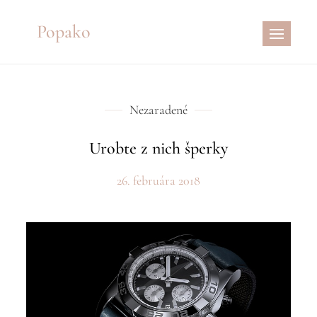
Skip
Popako
to
content
Nezaradené
Urobte z nich šperky
26. februára 2018