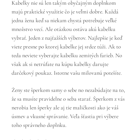
Kabelky nie sú len takým obyčajným doplnkom
majú praktické využitie čo je veľmi dobre. Každá
jedna žena keď sa niekam chystá potrebuje veľké
množstvo vecí. Ale otázkou ostáva akú kabelku
vybrať. Jeden z najťažších výberov. Najlepšie je keď
viete presne po ktorej kabelke jej srdce túži. Ak to
teda neviete vyberajte kabelku zemitých farieb. No
však ak si netrúfate na kúpu kabelky darujte
darčekový poukaz. Istotne vašu milovanú potešíte.
Ženy ste šperkom samy o sebe no nezabúdajte na to,
že sa musíte pravidelne o seba starať. Šperkom z vás
nerobia len šperky ale aj tie maličkosti ako je váš
úsmev a vkusné správanie. Veľa šťastia pri výbere
toho správneho doplnku.