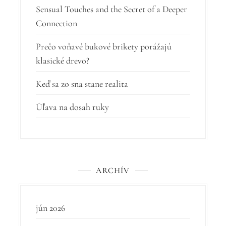
l
Sensual Touches and the Secret of a Deeper
Connection
á
n
Prečo voňavé bukové brikety porážajú
k
klasické drevo?
u
Keď sa zo sna stane realita
Úľava na dosah ruky
ARCHÍV
jún 2026