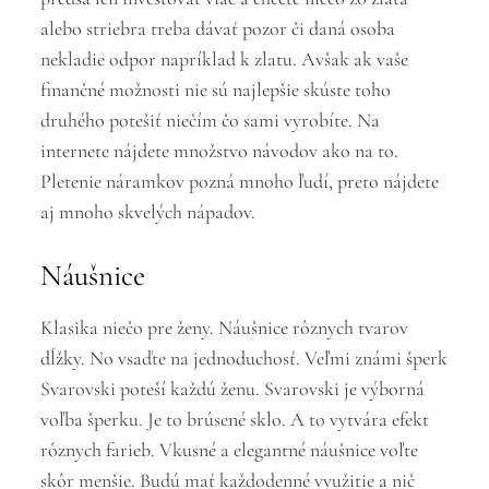
alebo striebra treba dávať pozor či daná osoba
nekladie odpor napríklad k zlatu. Avšak ak vaše
finančné možnosti nie sú najlepšie skúste toho
druhého potešiť niečím čo sami vyrobíte. Na
internete nájdete množstvo návodov ako na to.
Pletenie náramkov pozná mnoho ľudí, preto nájdete
aj mnoho skvelých nápadov.
Náušnice
Klasika niečo pre ženy. Náušnice rôznych tvarov
dĺžky. No vsaďte na jednoduchosť. Veľmi známi šperk
Svarovski poteší každú ženu. Svarovski je výborná
voľba šperku. Je to brúsené sklo. A to vytvára efekt
rôznych farieb. Vkusné a elegantné náušnice voľte
skôr menšie. Budú mať každodenné využitie a nič