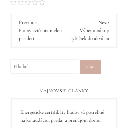
N
Previous:
Next:
Funny cvičenia nielen
Výber a nákup
a
pre deti
rybičiek do akvária
v
i
g
Hľadať:
á
c
NAJNOVŠIE ČLÁNKY
i
a
v
Energetické certifikáty budov sú potrebné
na kolaudáciu, predaj a prenájom domu
č