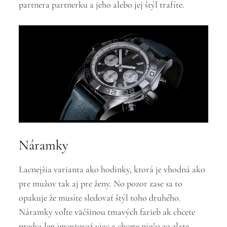
partnera partnerku a jeho alebo jej štýl trafíte.
Náramky
Lacnejšia varianta ako hodinky, ktorá je vhodná ako
pre mužov tak aj pre ženy. No pozor zase sa to
opakuje že musíte sledovať štýl toho druhého.
Náramky voľte väčšinou tmavých farieb ak chcete
predsa len investovať viac a chcete niečo zo zlata