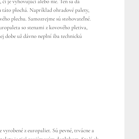
 či je vyhovujúci alebo nie. Ten sa dá
en táto plochá. Napríklad ohradové palety,
ľového plechu. Samozrejme sú stohovateľné.
ropaleta so stenami z kovového pletiva,
ej dobe už dávno neplní iba technickú
 vyrobené z europaliet. Sú pevné, trvácne a