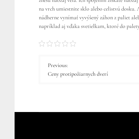
znesú naozaj veľa. Ich spojením získate naozaj
na vrch umiestnite sklo alebo celistvú dosku.
nádherne vynímať vyvýšený záhon z paliet aleb
napríklad aj vďaka svetielkam, ktoré do pale
N
Previous:
Ceny protipožiarnych dverí
a
v
i
g
á
c