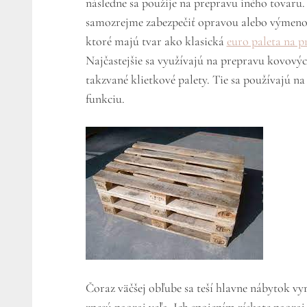
následne sa použije na prepravu iného tovaru. J
samozrejme zabezpečiť opravou alebo výmeno
ktoré majú tvar ako klasická
euro paleta na p
Najčastejšie sa využívajú na prepravu kovov
takzvané klietkové palety. Tie sa používajú na
funkciu.
Čoraz väčšej obľube sa teší hlavne nábytok vy