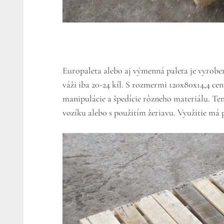
Europaleta alebo aj výmenná paleta je vyroben
váži iba 20-24 kíl. S rozmermi 120x80x14,4 c
manipulácie a špedície rôzneho materiálu. T
vozíku alebo s použitím žeriavu. Využitie má p