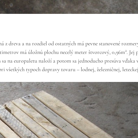
á z dreva a na rozdiel od ostatných má pevne stanovené rozmery.
2
entimetrov má úložnú plochu necelý meter štvorcový, 0,96m
.
Jej 
en sa na europaletu naloží a potom sa jednoducho presúva vďak
ri všetkých typoch dopravy tovaru – lodnej, železničnej, leteckej