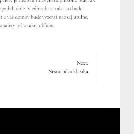
o palety je tiež zaujímavým doplnkom. Stačí ak
padali dole. V záhrade sa tak isto bude
et a váš domov bude vyzerať naozaj útulne,
opalety tešia takej obľube.
Next:
Nestarnúca klasika