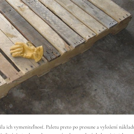
a ich vymeniteľnosť. Paletu preto po presune a vyložení nákladu