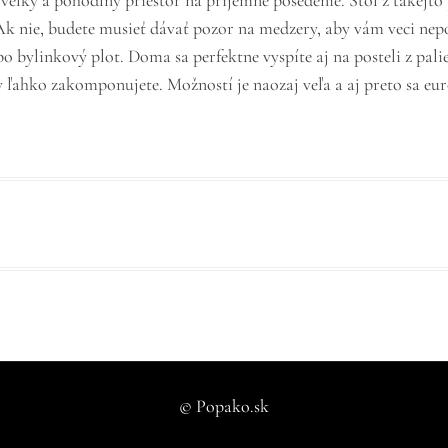
 veľký a pohodlný priestor na príjemné posedenie. Stôl z takejt
 Ak nie, budete musieť dávať pozor na medzery, aby vám veci nepo
o bylinkový plot. Doma sa perfektne vyspíte aj na posteli z pali
ty ľahko zakomponujete.
Možností je naozaj veľa a aj preto sa eur
© Popako.sk