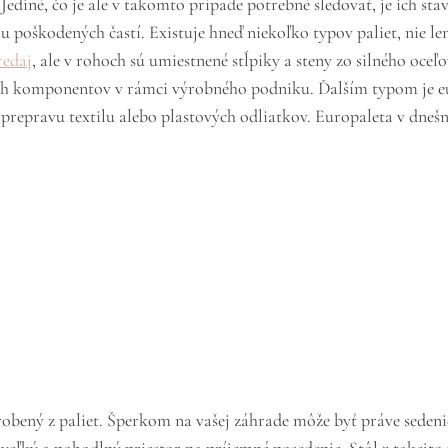
ediné, čo je ale v takomto prípade potrebné sledovať, je ich stav,
u poškodených častí.
Existuje hneď niekoľko typov paliet, nie l
redaj
, ale v rohoch sú umiestnené stĺpiky a steny zo silného oce
ých komponentov v rámci výrobného podniku. Ďalším typom je eu
 prepravu textilu alebo plastových odliatkov.
Europaleta v dnešn
robený z paliet. Šperkom na vašej záhrade môže byť práve sedenie