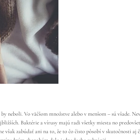
e by neboli. Vo väčšom množstve alebo v menšom – sú všade. Nevi
ajbližších. Baktérie a vírusy majú radi všetky miesta no predovšet
však zabúdať ani na to, že to čo čisto pôsobí v skutočnosti aj či