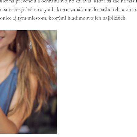
lieť na prevenciu a ochranu svojho zdravia, ktorá sa začína na
 si nebezpečné vírusy a baktérie zanášame do nášho tela a ohro
niec aj tým miestom, ktorými hladíme svojich najbližších.