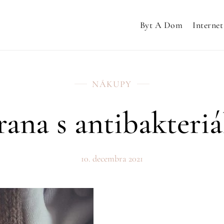
Byt A Dom
Internet
NÁKUPY
ana s antibakteri
10. decembra 2021