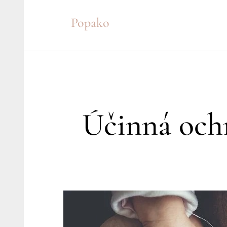
Skip
Popako
to
content
Účinná ochr