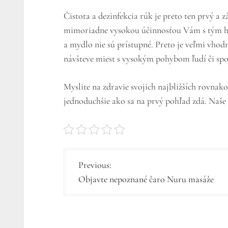
Čistota a dezinfekcia rúk je preto ten prvý a 
mimoriadne vysokou účinnosťou Vám s tým hra
a mydlo nie sú prístupné. Preto je veľmi vhod
návšteve miest s vysokým pohybom ľudí či spo
Myslite na zdravie svojich najbližších rovna
jednoduchšie ako sa na prvý pohľad zdá. Naše
N
Previous:
Objavte nepoznané čaro Nuru masáže
a
v
i