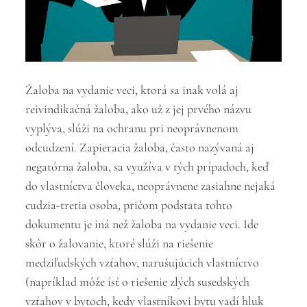
Žaloba na vydanie veci, ktorá sa inak volá aj
reivindikačná žaloba
,
ako už z jej prvého názvu
vyplýva, slúži na ochranu pri neoprávnenom
odcudzení. Zapieracia žaloba, často nazývaná aj
negatórna žaloba, sa využíva v tých prípadoch, keď
do vlastníctva človeka, neoprávnene zasiahne nejaká
cudzia-tretia osoba, pričom podstata tohto
dokumentu je iná než žaloba na vydanie veci. Ide
skôr o žalovanie, ktoré slúži na riešenie
medziľudských vzťahov, narušujúcich vlastníctvo
(napríklad môže ísť o riešenie zlých susedských
vzťahov v bytoch, kedy vlastníkovi bytu vadí hluk