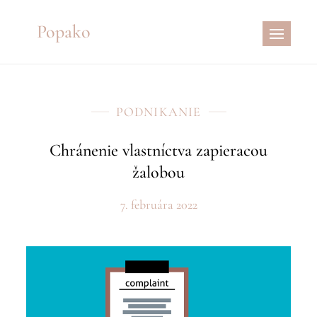
Skip
Popako
to
content
PODNIKANIE
Chránenie vlastníctva zapieracou
žalobou
7. februára 2022