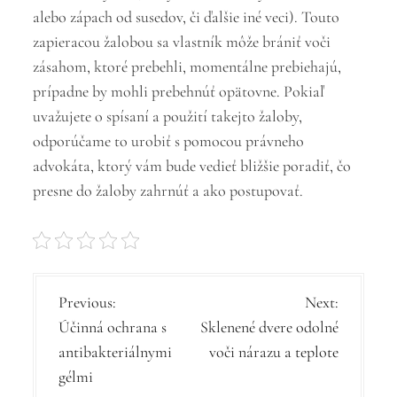
alebo zápach od susedov, či ďalšie iné veci). Touto
zapieracou žalobou sa vlastník môže brániť voči
zásahom, ktoré prebehli, momentálne prebiehajú,
prípadne by mohli prebehnúť opätovne. Pokiaľ
uvažujete o spísaní a použití takejto žaloby,
odporúčame to urobiť s pomocou právneho
advokáta, ktorý vám bude vedieť bližšie poradiť, čo
presne do žaloby zahrnúť a ako postupovať.
N
Previous:
Next:
Účinná ochrana s
Sklenené dvere odolné
a
antibakteriálnymi
voči nárazu a teplote
v
gélmi