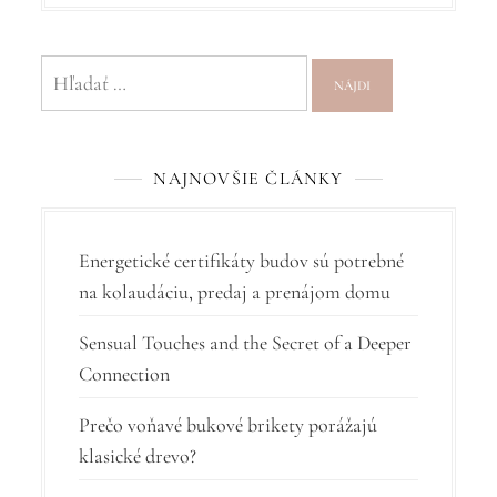
i
g
Hľadať:
á
c
i
NAJNOVŠIE ČLÁNKY
a
v
Energetické certifikáty budov sú potrebné
č
na kolaudáciu, predaj a prenájom domu
l
Sensual Touches and the Secret of a Deeper
á
Connection
n
k
Prečo voňavé bukové brikety porážajú
klasické drevo?
u