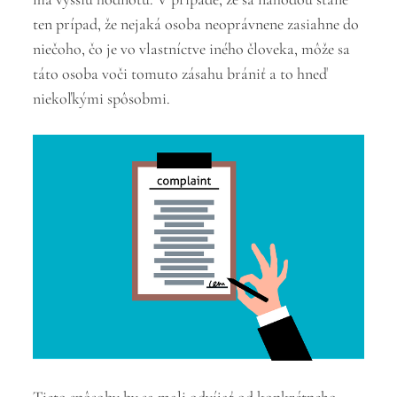
ten prípad, že nejaká osoba neoprávnene zasiahne do
niečoho, čo je vo vlastníctve iného človeka, môže sa
táto osoba voči tomuto zásahu brániť a to hneď
niekoľkými spôsobmi.
Tieto spôsoby by sa mali odvíjať od konkrétneho