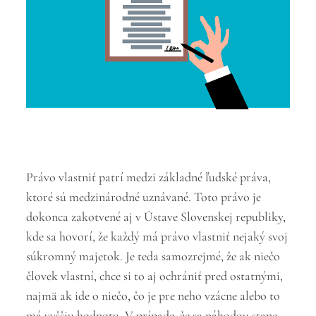
Právo vlastniť patrí medzi základné ľudské práva,
ktoré sú medzinárodné uznávané. Toto právo je
dokonca zakotvené aj v Ústave Slovenskej republiky,
kde sa hovorí, že každý má právo vlastniť nejaký svoj
súkromný majetok. Je teda samozrejmé, že ak niečo
človek vlastní, chce si to aj ochrániť pred ostatnými,
najmä ak ide o niečo, čo je pre neho vzácne alebo to
má vyššiu hodnotu. V prípade, že sa náhodou stane