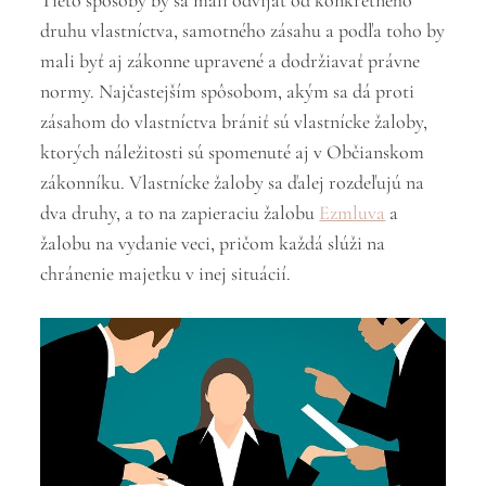
druhu vlastníctva, samotného zásahu a podľa toho by
mali byť aj zákonne upravené a dodržiavať právne
normy. Najčastejším spôsobom, akým sa dá proti
zásahom do vlastníctva brániť sú vlastnícke žaloby,
ktorých náležitosti sú spomenuté aj v Občianskom
zákonníku. Vlastnícke žaloby sa ďalej rozdeľujú na
dva druhy, a to na zapieraciu žalobu
Ezmluva
a
žalobu na vydanie veci, pričom každá slúži na
chránenie majetku v inej situácií.