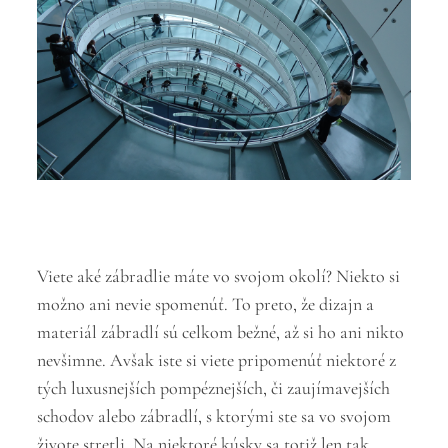
Viete aké zábradlie máte vo svojom okolí? Niekto si
možno ani nevie spomenúť. To preto, že dizajn a
materiál zábradlí sú celkom bežné, až si ho ani nikto
nevšimne. Avšak iste si viete pripomenúť niektoré z
tých luxusnejších pompéznejších, či zaujímavejších
schodov alebo zábradlí, s ktorými ste sa vo svojom
živote stretli. Na niektoré kúsky sa totiž len tak