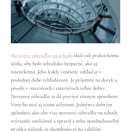
Nerezové zábradlie na schody
slúži tak praktickému
účelu, aby bolo schodisko bezpečné, ako aj
estetickému. Jeho lesklý vznešený vzhľad je v
poslednej dobe vyhľadávaný. Je príjemný na dotyk a
pôsobí v interiéroch i exteriéroch veľmi dobre.
Nerezové zábradlie sa dá previesť rôznym spôsobom.
Viete ho mať aj rôzne uchytené. Jedným s dobrým
spôsobov, ako ešte viac nerezové zábradlie na schody
zvýrazniť, ozvláštniť a spraviť z neho nezabudnuteľný
prvok a zážitok, je skombinovať ho s ďalším