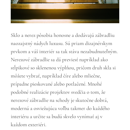
Sklo a nerez pôsobia honosne a dodávajú zábradliu
naozajstný nádych luxusu. Sú priam dizajnérskym
prvkom a váš interiér sa tak stáva nezabudnuteľným.
Nerezové zábradlie sa dá previesť napríklad ako
stĺpikové so sklenenou výplňou, pričom druh skla si
môžete vybrať, napríklad číre alebo mliečne,
prípadne pieskované alebo potlačené.
Mnohé
podobné realizácie projektov svedčia o tom, že
nerezové zábradlie na schody je skutočne dobrá,
moderná a osviežujúca voľba takmer do každého
interiéru a určite sa budú skvelo vynímať aj v
každom exteriéri.