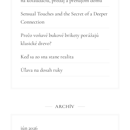
na kolaudáciu, predaj a prenájom domu
č
l
Sensual Touches and the Secret of a Deeper
Connection
á
n
Prečo voňavé bukové brikety porážajú
k
klasické drevo?
u
Keď sa zo sna stane realita
Úľava na dosah ruky
ARCHÍV
jún 2026