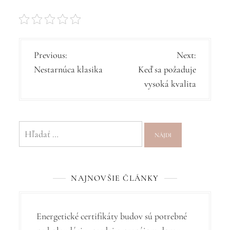
N
Previous:
Next:
Nestarnúca klasika
Keď sa požaduje
a
vysoká kvalita
v
i
g
Hľadať:
á
c
NAJNOVŠIE ČLÁNKY
i
a
v
Energetické certifikáty budov sú potrebné