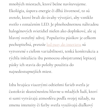
mnohých miestach, ktoré bežne navštevujeme.
Ekológia, úspora energie či dlhá životnosť, to sú
zretele, ktoré brali do úvahy vývojári, aby vzniklo
svetlo s označením LED. Je plnohodnotnou náhradou
halogénových svietidiel nielen ako doplnkové, ale aj
hlavný svetelný zdroj. Popularita pásikov je celkom
pochopiteľná, pretože
led pasy do interieru
sú
vytvorené s cieľom variabilnosti, tenká konštrukcia a
rýchla inštalácia iba pomocou obojstrannej lepiacej
pásky ich stavia do polohy použitia do
najnedostupnejších miest.
Izba hrajúca viacerými odtieňmi farieb svetla je
častokrát skutočnosťou hlavne u mladých ľudí, ktorí
si sami vytvárajú atmosféru podľa svojej nálady, na
zmenu intenzity či farby svetla využívajú diaľkový