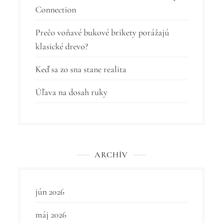
Connection
á
n
Prečo voňavé bukové brikety porážajú
k
klasické drevo?
u
Keď sa zo sna stane realita
Úľava na dosah ruky
ARCHÍV
jún 2026
máj 2026