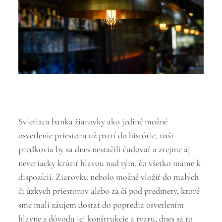
Svietiaca banka žiarovky ako jediné možné
osvetlenie priestoru už patrí do histórie, naši
predkovia by sa dnes nestačili čudovať a zrejme aj
neveriacky krútiť hlavou nad tým, čo všetko máme k
dispozícii. Žiarovku nebolo možné vložiť do malých
či úzkych priestorov alebo za či pod predmety, ktoré
sme mali záujem dostať do popredia osvetlením
hlavne z dôvodu jej konštrukcie a tvaru, dnes sa to