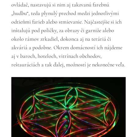
ovládač, nastavujú si nim aj takzvanú farebnú
„hudbu“, teda plynulý prechod medzi jednotlivými
odtieňmi farieb alebo stmievanie. Najčastejšie si ich
inštalujú pod poličky, za obrazy či garniže alebo
okolo rámov zrkadiel, dokonca aj na teráriá či
akváriá a podobne. Okrem domácností ich nájdeme
aj v baroch, hoteloch, vitrínach obchodov,
reštauráciách a tak ďalej, možností je nekonečne veľa.