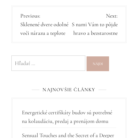
N
Previous:
Next:
Sklenené dvere odolné
S nami Vám to pôjde
a
voči nárazu a teplote
hravo a bezstarostne
v
i
g
Hľadať:
á
c
NAJNOVŠIE ČLÁNKY
i
a
v
Energetické certifikáty budov sú potrebné
na kolaudáciu, predaj a prenájom domu
č
l
Sensual Touches and the Secret of a Deeper