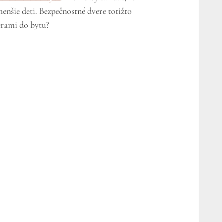
enšie deti. Bezpečnostné dvere totižto
erami do bytu?