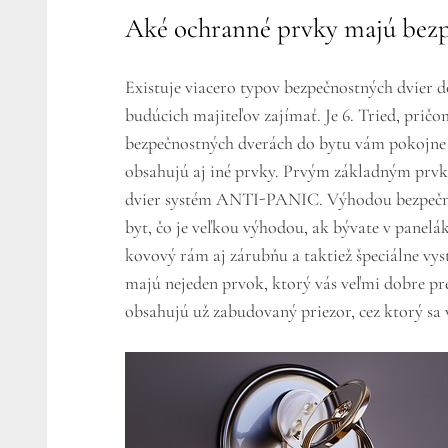
Aké ochranné prvky majú bezp
Existuje viacero typov bezpečnostných dvier 
budúcich majiteľov zajímať. Je 6. Tried, pričom 
bezpečnostných dverách do bytu vám pokojne po
obsahujú aj iné prvky. Prvým základným prvk
dvier systém ANTI-PANIC. Výhodou bezpečnost
byt, čo je veľkou výhodou, ak bývate v panel
kovový rám aj zárubňu a taktiež špeciálne vy
majú nejeden prvok, ktorý vás veľmi dobre pr
obsahujú už zabudovaný priezor, cez ktorý sa v