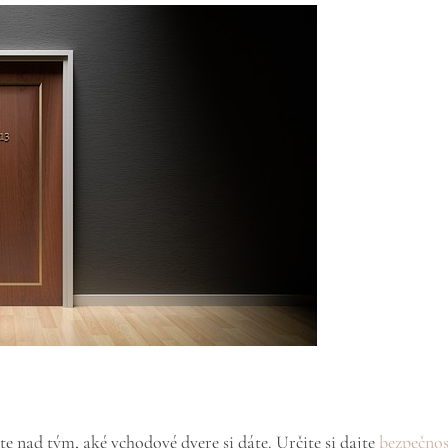
e nad tým, aké vchodové dvere si dáte. Určite si dajte
bezpečnos