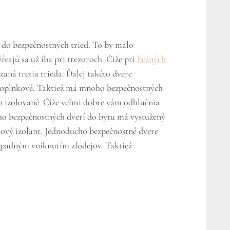
 do bezpečnostných tried. To by malo
žívajú sa už iba pri trezoroch. Čiže pri
bežných
aná tretia trieda. Ďalej takéto dvere
 doplnkové. Taktiež má mnoho bezpečnostných
o izolované. Čiže veľmi dobre vám odhlučnia
oho bezpečnostných dverí do bytu má vystužený
kový izolant. Jednoducho bezpečnostné dvere
rípadným vniknutím zlodejov. Taktiež