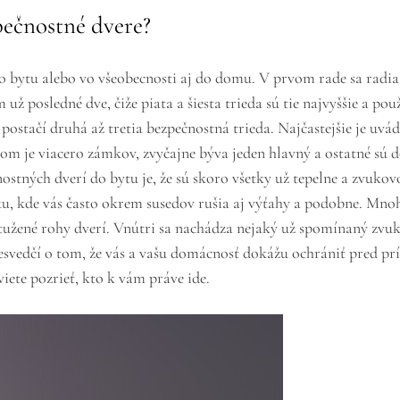
ečnostné dvere?
do bytu alebo vo všeobecnosti aj do domu. V prvom rade sa radia
už posledné dve, čiže piata a šiesta trieda sú tie najvyššie a pou
stačí druhá až tretia bezpečnostná trieda. Najčastejšie je uvádz
om je viacero zámkov, zvyčajne býva jeden hlavný a ostatné sú
ných dverí do bytu je, že sú skoro všetky už tepelne a zvukov
áku, kde vás často okrem susedov rušia aj výťahy a podobne. Mn
stužené rohy dverí. Vnútri sa nachádza nejaký už spomínaný zvu
esvedčí o tom, že vás a vašu domácnosť dokážu ochrániť pred p
iete pozrieť, kto k vám práve ide.