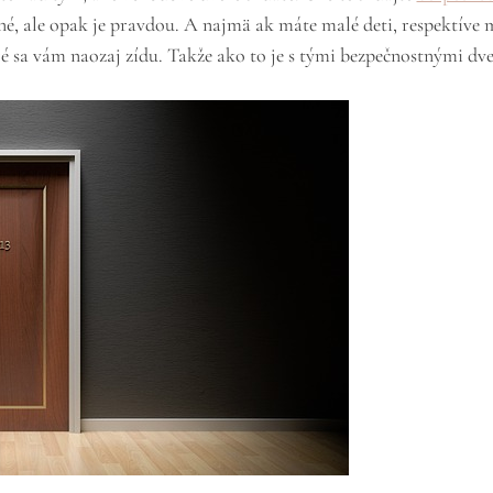
né, ale opak je pravdou. A najmä ak máte malé deti, respektíve m
é sa vám naozaj zídu. Takže ako to je s tými bezpečnostnými dv