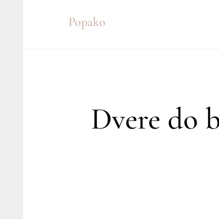
Skip
Popako
to
content
Dvere do b